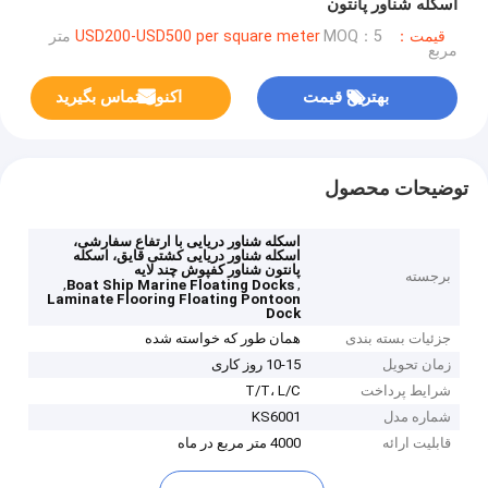
اسکله شناور پانتون
قیمت：USD200-USD500 per square meter
MOQ：5 متر
مربع
بهترین قیمت
اکنون تماس بگیرید
توضیحات محصول
اسکله شناور دریایی با ارتفاع سفارشی،
اسکله شناور دریایی کشتی قایق، اسکله
پانتون شناور کفپوش چند لایه
برجسته
,
,
Boat Ship Marine Floating Docks
Laminate Flooring Floating Pontoon
Dock
جزئیات بسته بندی
همان طور که خواسته شده
زمان تحویل
10-15 روز کاری
شرایط پرداخت
T/T، L/C
شماره مدل
KS6001
قابلیت ارائه
4000 متر مربع در ماه