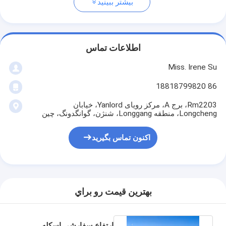
بیشتر ببینید
اطلاعات تماس
Miss. Irene Su
86 18818799820
Rm2203، برج A، مرکز رویای Yanlord، خیابان
Longcheng، منطقه Longgang، شنژن، گوانگدونگ، چین
اکنون تماس بگیرید
بهترين قيمت رو براي
ارتفاع سفارشی اسکله