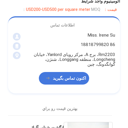
آلومینیوم واجد شرایط
قیمت：USD200-USD500 per square meter
MOQ：
اطلاعات تماس
Miss. Irene Su
86 18818799820
Rm2203، برج A، مرکز رویای Yanlord، خیابان
Longcheng، منطقه Longgang، شنژن،
گوانگدونگ، چین
اکنون تماس بگیرید
بهترين قيمت رو براي
انگشت شناور آلیاژ