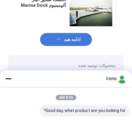
آلومینیوم Marine Dock
با قاب آلیاژ آلومینیوم
واجد شرایط
ادامه هید
محصولات توصیه شده
Irene
8:24 AM
Good day, what product are you looking for?
اسکله شناور قایق
آسان مونتاژ UV و مقاوم
تفریحی قابل تنظیم با
در برابر آب نمک ابعاد
آلومینیوم آل