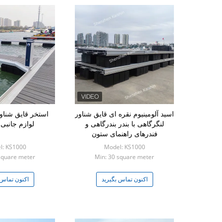
اسید آلومینیوم نقره ای قایق شناور
استخر قایق شناور 
لنگرگاهی با بندر بندرگاهی و
لوازم جانبی 
فندرهای راهنمای ستون
l: KS1000
Model: KS1000
square meter
Min: 30 square meter
اکنون تماس بگیرید
اکنون تماس 