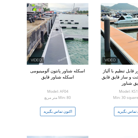
قابل تنظیم با آلیاژ
اسکله شناور پانتون آلومینیومی
خت و ساز قایق قایق
اسکله شناور قایق
یق شناور
Model: AF04
Model: KS
Min: 30 squar
Min: 80 متر مربع
 تماس بگیرید
اکنون تماس بگیرید