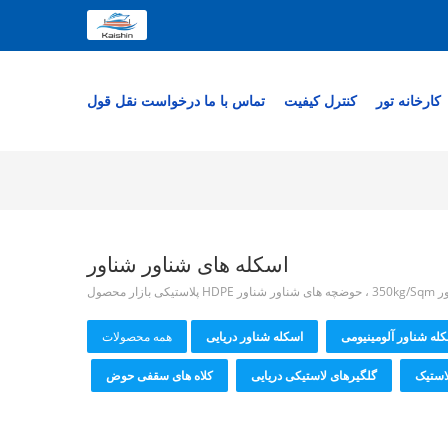
کارخانه تور
کنترل کیفیت
تماس با ما
درخواست نقل قول
اسکله های شناور شناور
له شناور آلومینیومی
اسکله شناور دریایی
همه محصولات
استیک
گلگیرهای لاستیکی دریایی
کلاه های سقفی حوض