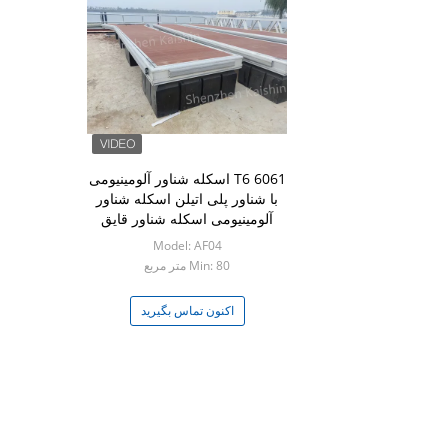
6061 T6 اسکله شناور آلومینیومی
با شناور پلی اتیلن اسکله شناور
آلومینیومی اسکله شناور قایق
Model: AF04
Min: 80 متر مربع
اکنون تماس بگیرید