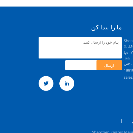
ما را پیدا کن
Shen
o. ,L
Rm2203، برج A، مرکز رویای Yanlord، خیا
بان Longcheng، منطقه Longgang، شنژ
، چین
ارسال
sale