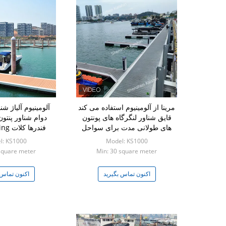
مرینا از آلومینیوم استفاده می کند
آلومینیوم آلیاژ شن
قایق شناور لنگرگاه های پونتون
دوام شناور پنتون
های طولانی مدت برای سواحل
فندره
 Floaters
l: KS1000
Model: KS1000
square meter
Min: 30 square meter
اکنون تماس بگیرید
اکنون تماس 