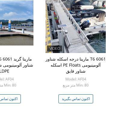
6061 T6 مارینا درجه اسکله شناور
آلومینیومی PE Floats اسکله
شناور قایق
LDPE
el: AF04
Model: AF04
Min: 80 متر مربع
Min: 80 متر مربع
اکنون تماس بگیرید
اکنون تماس 