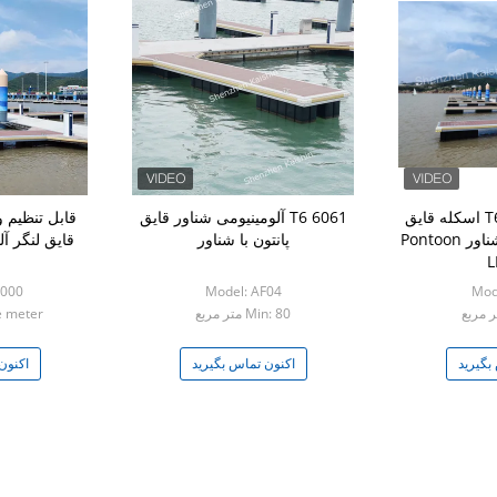
مارینا گرید 6061 T6 اسکله قایق
6061 T6 آلومینیومی شناور قایق
قابل تنظیم و
شناور آلومینیومی شناور Pontoon
پانتون با شناور
قایق لنگر آل
L
1000
Model: AF04
Mod
Min: 80 متر مربع
e meter
بگیرید
اکنون تماس بگیرید
اکنون