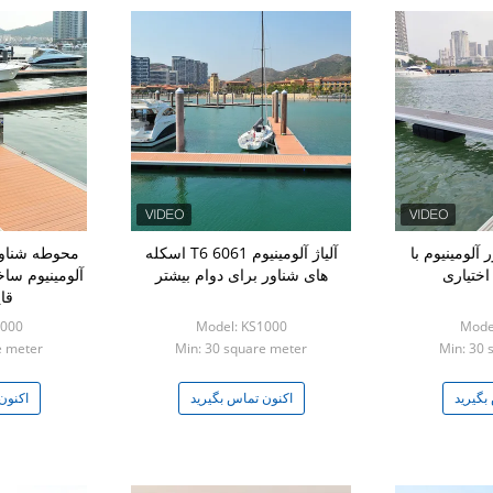
آلومینیوم با
آلیاژ آلومینیوم 6061 T6 اسکله
محوطه شناور 
اختیاری
های شناور برای دوام بیشتر
آلومینیوم سا
قا
1000
Model: KS1000
Mode
e meter
Min: 30 square meter
Min: 30 
بگیرید
اکنون تماس بگیرید
اکنون