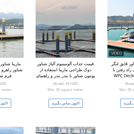
اور قایق لنگر
قیمت جذاب آلومینیوم آلیاژ شناور
مارینا شناور 
 راه رفتن با
دوک طراحی مارینا استفاده از
شناور راهرو پ
ا کلات WPC Decking
پونتون شناور با بندر بندر و راهنمای
فرم شن
LLDPE
انبار
1000
Model: KS1000
Mode
e meter
Min: 30 square meter
Min: 30 
بگیرید
اکنون تماس بگیرید
اکنون