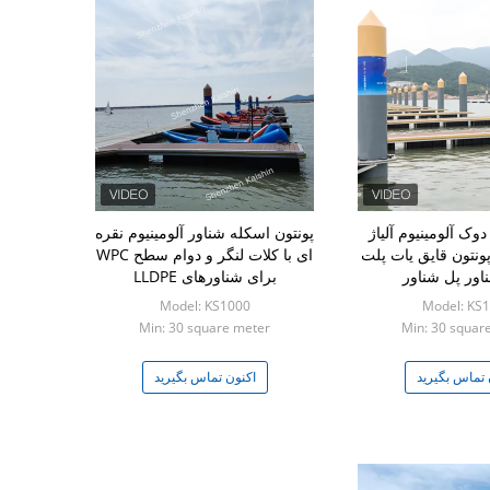
دوک آلومینیوم آلیاژ
پونتون اسکله شناور آلومینیوم نقره
ونتون قایق یات پلت
ای با کلات لنگر و دوام سطح WPC
اور پل شناور
برای شناورهای LLDPE
Model: KS1000
Model: KS
Min: 30 square meter
Min: 30 squar
 تماس بگیرید
اکنون تماس بگیرید