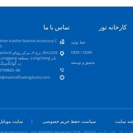
کارخانه تور
تماس با ما
zhen Kaishin Marine Accessory C
خط تولید
td
OEM / ODM
تحقیق و توسعه
ن، گوانگدونگ
86--18818799820
s2@marinefloatingdocks.com
شه سایت
سیاست حفظ حریم خصوصی
سایت موبایل
Shenzhen Kaishin Marine Accessory Co. ,Ltd. All Rights Reser.