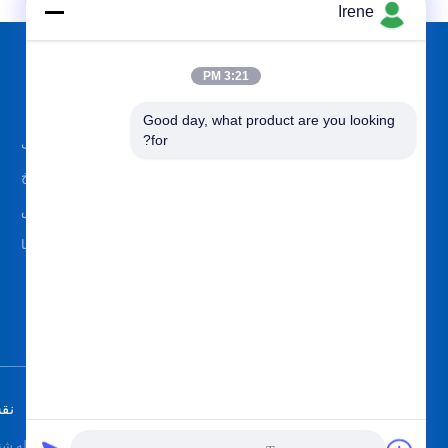
Irene
3:21 PM
دسته بندی ها
دربارهی ما
Good day, what product are you looking 
for?
اسکله شناور دریایی
معرفی
اسکله شناور آلومینیومی
تاریخ
انگشت بارانداز
سرویس
بنگاههای آلومینیومی دریایی
تیم ما
نق
چین خوب کیفیت اسکله شناور دریایی تامین کننده. © 2019 - 2026 ved