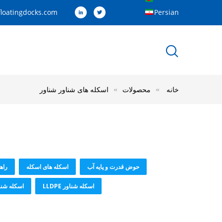
loatingdocks.com
Persian
خانه
محصولات
اسکله های شناور شناور
حوض قدرت و پایه آب
اسکله های اسکله
راه
اسکله شناور LLDPE
اسکله شنا