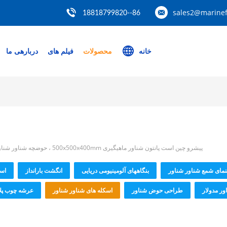
sales2@marinef
86--18818799820
خانه
محصولات
فیلم های
دربارهی ما
پیشرو چین است پانتون شناور ماهیگیری 500x500x400mm ، حوضچه شناور شناور 350kg/Sqm ، حوضچه های شناور شناور HDPE پلاستیکی بازار محصول
نمای شمع شناور شناور
بنگاههای آلومینیومی دریایی
انگشت بارانداز
اسک
ور مدولار
طراحی حوض شناور
اسکله های شناور شناور
عرشه چوب پل