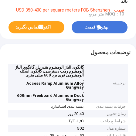
باند
قیمت：USD 350-400 per square meters FOB Shenzhen
MOQ：10 متر مربع
بهترین قیمت
اکنون تماس بگیرید
توضیحات محصول
گانگوی آلیاژ آلومینیوم هندریل، گانگوی آلیاژ
آلومینیوم رمپ دسترسی، گانگوی اسکله
آلومینیومی فری برد 600 میلی متری
,
برجسته
Access Ramp Aluminum Alloy
Gangway
,
600mm Freeboard Aluminum Dock
Gangway
جزئیات بسته بندی
بسته بندی استاندارد
زمان تحویل
20-40 روز
شرایط پرداخت
T/T، L/C
شماره مدل
G02
قابلیت ارائه
50 متر مربع در هر 25 روز