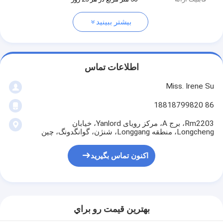
بیشتر ببینید
اطلاعات تماس
Miss. Irene Su
86 18818799820
Rm2203، برج A، مرکز رویای Yanlord، خیابان
Longcheng، منطقه Longgang، شنژن، گوانگدونگ، چین
اکنون تماس بگیرید
بهترين قيمت رو براي