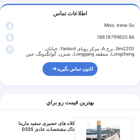
اطلاعات تماس
Miss. Irene Su
86 18818799820
Rm2203، برج A، مرکز رویای Yanlord، خیابان
Longcheng، منطقه Longgang، شنژن، گوانگدونگ، چین
اکنون تماس بگیرید
بهترين قيمت رو براي
کلاه های حصیری سفید مارینا
داک مشخصات عادی D325
D410 D500