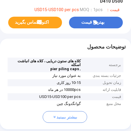
D410 D500
قیمت：USD15-USD100 per pcs
MOQ：1pcs
بهترین قیمت
اکنون تماس بگیرید
توضیحات محصول
کلاه های ستون دریایی ، کلاه های انباشت
برجسته
اسکله
,
pier piling caps
جزئیات بسته بندی
به عنوان مورد نیاز
زمان تحویل
10-15 روز کاری
قابلیت ارائه
10000pcs در هر ماه
قیمت
USD15-USD100 per pcs
محل منبع
گوانگدونگ چین
بیشتر ببینید